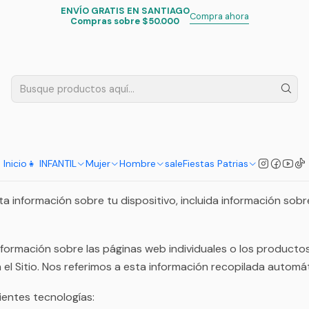
ENVÍO GRATIS EN SANTIAGO
Inicio
Políticas de Privacidad
Compra ahora
Compras sobre $50.000
Políticas de Privacidad
iliza y comparte tu información personal cuando visitas o rea
Inicio
👧 INFANTIL
Mujer
Hombre
sale
Fiestas Patrias
a información sobre tu dispositivo, incluida información sobr
nformación sobre las páginas web individuales o los producto
on el Sitio. Nos referimos a esta información recopilada aut
ientes tecnologías: