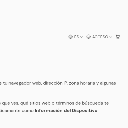
ES
ACCESO
lizas una compra en
https://www.pascalle...
.
e tu navegador web, dirección IP, zona horaria y algunas
s que ves, qué sitios web o términos de búsqueda te
omáticamente como
Información del Dispositivo