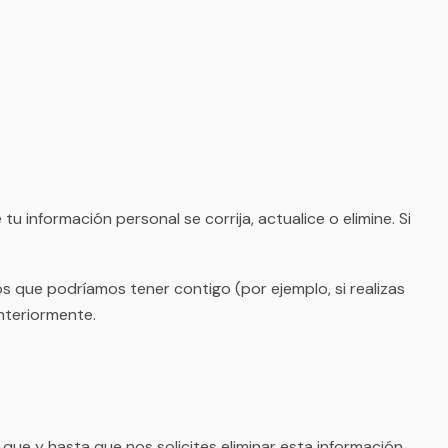
u información personal se corrija, actualice o elimine. Si
 que podríamos tener contigo (por ejemplo, si realizas
nteriormente.
ue y hasta que nos solicites eliminar esta información.