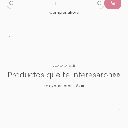
Cantidad
Comprar ahora
VUELVE A REVISAR🛍️
Productos que te Interesaron👀
se agotan pronto🏃‍➡️