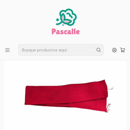
ENVÍO GRATIS EN SANTIAGO
Compra ahora
Compras sobre $50.000
Inicio
Fiestas Patrias
Accesorios
Faja Roja para Bailes 6 cm de ancho