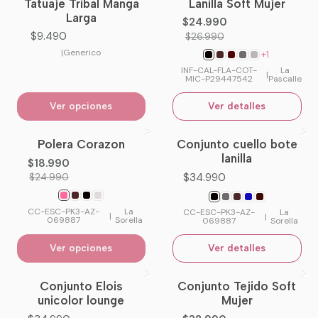
Tatuaje Tribal Manga
Lanilla Soft Mujer
No disponible
Larga
$24.990
$9.490
$26.990
|
Generico
+1
INF-CAL-FLA-COT-
La
|
MIC-P29447542
Pascalle
Ver opciones
Ver detalles
Polera Corazon
Conjunto cuello bote
-24%
OFF
No disponible
lanilla
$18.990
$34.990
$24.990
CC-ESC-PK3-AZ-
La
CC-ESC-PK3-AZ-
La
|
|
069887
Sorella
069887
Sorella
Ver opciones
Ver detalles
Conjunto Elois
Conjunto Tejido Soft
-13%
OFF
unicolor lounge
Mujer