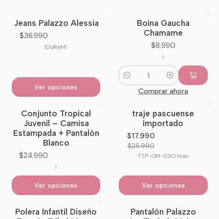
Jeans Palazzo Alessia
Boina Gaucha
Nuevo
Nuevo
Chamame
$36.990
$8.990
|
DoReMi
|
Cantidad
Ver opciones
Comprar ahora
Conjunto Tropical
traje pascuense
-33%
OFF
Juvenil – Camisa
importado
Estampada + Pantalón
$17.990
Blanco
$26.990
$24.990
TTP-OM-01
|
O´mas
|
Ver opciones
Ver opciones
Polera Infantil Diseño
Pantalón Palazzo
-7%
OFF