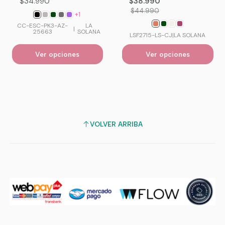
$34.990
$38.990
$44.990
+1
CC-ESC-PK3-AZ-
LA
|
25663
SOLANA
LSF2715-LS-CJ
|
LA SOLANA
Ver opciones
Ver opciones
VOLVER ARRIBA