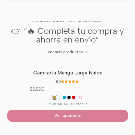
👉 “AGREGA ESTOS PRODUCTOS Y ALCANZA ENVÍO GRATIS”
👉 “🔥 Completa tu compra y
ahorra en envío”
Ver más productos
Camiseta Manga Larga Niños
5.0
$6.990
+13
PK3/CM/04
|
La Pascalle
Ver opciones