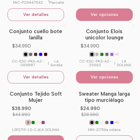
|
MIC-P29447542
Pascalle
Ver detalles
Ver opciones
Conjunto cuello bote
Conjunto Elois
No disponible
lanilla
unicolor lounge
$34.990
$34.990
+1
CC-ESC-PK3-AZ-
La
CC-ESC-PK3-AZ-
LA
|
|
069887
Sorella
25663
SOLANA
Ver detalles
Ver opciones
Conjunto Tejido Soft
Sweater Manga larga
-13%
OFF
-17%
OFF
Mujer
tipo murciélago
No disponible
$38.990
$24.990
$44.990
$29.990
+1
LSF2715-LS-CJ
|
LA SOLANA
MM-2175
|
la solana