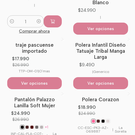
Blanco
|
$24.990
|
Cantidad
Ver opciones
Comprar ahora
traje pascuense
Polera Infantil Diseño
-33%
OFF
importado
Tatuaje Tribal Manga
Larga
$17.990
$9.490
$26.990
TTP-OM-01
|
O´mas
|
Generico
Ver opciones
Ver opciones
Pantalón Palazzo
Polera Corazon
-7%
OFF
-24%
OFF
Lanilla Soft Mujer
$18.990
No disponible
$24.990
$24.990
$26.990
+1
CC-ESC-PK3-AZ-
La
|
069887
Sorella
INF-CAL-FLA-COT-
La