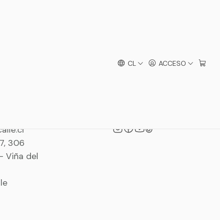
CL
ACCESO
 puedes contactar.
Síguenos
alle.cl
7, 306
 Viña del
le