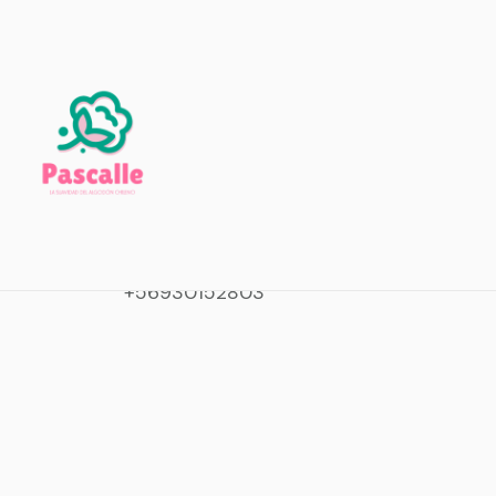
Aquí puedes encon
Teléfono de Contacto
N
+56930152803