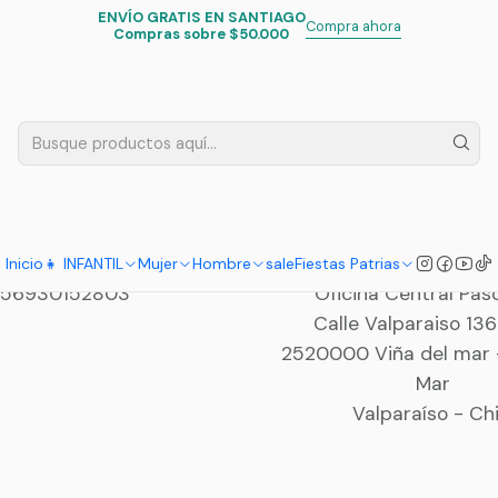
ENVÍO GRATIS EN SANTIAGO
Inicio
Contacto
Compra ahora
Compras sobre $50.000
Contáctanos
trar todos los canales disponibles mediante los cuales nos
úmero de WhatsApp
Dirección
Inicio
👧 INFANTIL
Mujer
Hombre
sale
Fiestas Patrias
56930152803
Oficina Central Pasc
Calle Valparaiso 136
2520000 Viña del mar -
Mar
Valparaíso - Chi